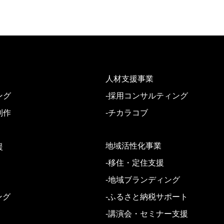
人材支援事業
ング
-採用コンサルティング
制作
-チカラコブ
地域活性化事業
援
-移住・定住支援
-地域ブランディング
ング
-ふるさと納税サポート
-講演会・セミナー支援