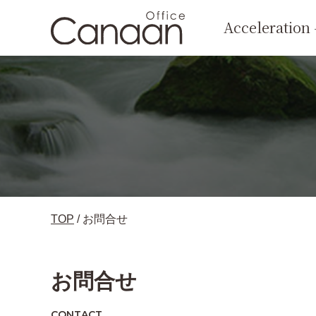
コ
Accelera
ン
会社情報
採用情報
お知らせ
ウ
テ
ン
個人情報保護方針
サイトポリ
ツ
へ
サイトマップ
移
動
TOP
/
お問合せ
オンライン相談
お
お問合せ
CONTACT