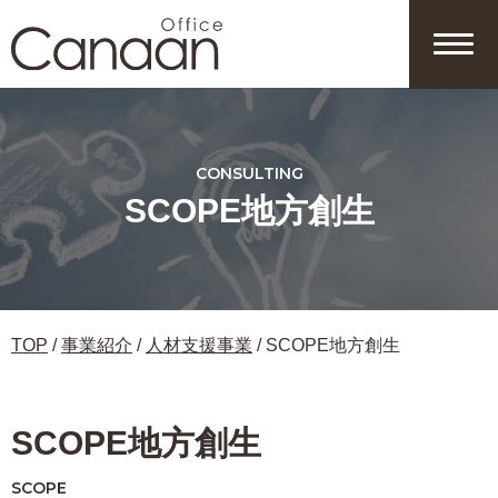
コ
ン
会社情報
採用情報
お知らせ
ウラカナン
テ
ン
個人情報保護方針
サイトポリシー
サイトマップ
ツ
へ
移
CONSULTING
動
SCOPE地方創生
TOP
/
事業紹介
/
人材支援事業
/
SCOPE地方創生
オンライン相談
お問合せフォーム
SCOPE地方創生
SCOPE